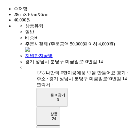
수저함
28cmX10cmX6cm
40,000원
상품유형
일반
배송비
주문시결제 (주문금액 50,000원 이하 4,000원)
지엽한지공방
경기 성남시 분당구 미금일로90번길 14
♡♡나만의 #한지공예품 ♡을 만들어요 경기 성
주소 : 경기 성남시 분당구 미금일로90번길 14
연락처 :
즐겨찾기
0
상품
24