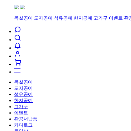
목칠공예
도자공예
섬유공예
한지공예
고가구
이벤트
관
목칠공예
도자공예
섬유공예
한지공예
고가구
이벤트
관공서납품
카다로그