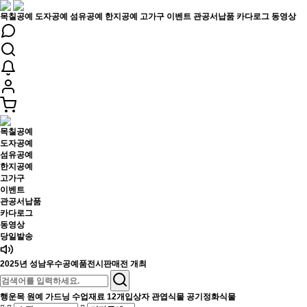
목칠공예
도자공예
섬유공예
한지공예
고가구
이벤트
관공서납품
카다로그
동영상
목칠공예
도자공예
섬유공예
한지공예
고가구
이벤트
관공서납품
카다로그
동영상
당일발송
2025년 성남우수공예품전시판매전 개최
행운목 원예 가드닝 수업재료 12개입상자 관엽식물 공기정화식물