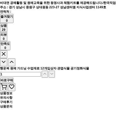
비대면 공예활동 및 원예교육을 위한 동영사과 체험키트를 제공해드립니다./한국
주소 : 경기 성남시 중원구 상대원동 223-27 성남센터엠 지식사업센터 1149호
연락처 :
즐겨찾기
0
상품
29
리뷰
0
만족도
0
행운목 원예 가드닝 수업재료 12개입상자 관엽식물 공기정화식물
바로구매
상품정보
유의사항
구매후기
상품문의