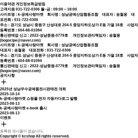
이용약관
개인정보취급방침
고객지원 031-722-0306
월~금 : 09:00 ~ 18:00
사이트명 : k-공예사랑마켓 회사명 : 성남공예산업협동조합 대표자 : 송철웅 대
표전화 : 031-722-0306
주소 : 경기도 성남시 중원구 산성대로 204-5 중앙지하도상가 E동 가열 18호 사업자
등록번호 : 604-88-01094
통신판매업 신고 : 2022-성남중원-0779호
개인정보관리책임자 : 송철웅
(bogocipe@naver.com)
사이트명 : k-공예사랑마켓 회사명 : 성남공예산업협동조합
대표자 : 송철웅 대표전화 : 031-722-0306
주소 : 경기도 성남시 중원구 산성대로 204-5 중앙지하도상가 E동 가열 18호 사업자
등록번호 : 604-88-01094
통신판매업 신고 : 2022-성남중원-0779호
개인정보관리책임자 : 송철웅
(bogocipe@naver.com)
공지사항
2025년 성남우수공예품전시판매전 개최
2025-10-14
k-공예사랑마켓 쇼핑몰 전자 자동카다로그 발행
2023-08-13
k-공예사랑마켓 e-book 출시
2023-08-13
이밴트
등록된 게시물이 없습니다.
Copyright © kcshop All rights reserved.