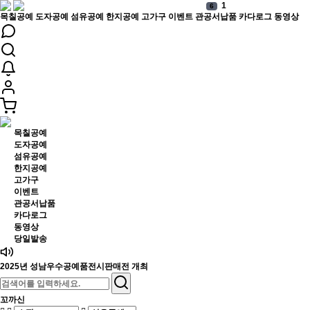
1
6
목칠공예
도자공예
섬유공예
한지공예
고가구
이벤트
관공서납품
카다로그
동영상
11
7
.
8
4
9
6
10
보석함
1
목칠공예
도자공예
섬유공예
한지공예
고가구
이벤트
관공서납품
카다로그
동영상
당일발송
2025년 성남우수공예품전시판매전 개최
꼬까신