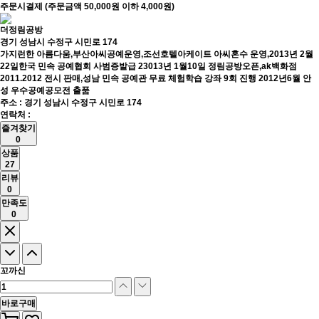
주문시결제 (주문금액 50,000원 이하 4,000원)
더정림공방
경기 성남시 수정구 시민로 174
가지런한 아름다움,부산아씨공예운영,조선호텔아케이트 아씨혼수 운영,2013년 2월
22일한국 민속 공예협회 사범증발급 23013년 1월10일 정림공방오픈,ak백화점
2011.2012 전시 판매,성남 민속 공예관 무료 체험학습 강좌 9회 진행 2012년6월 안
성 우수공예공모전 출품
주소 : 경기 성남시 수정구 시민로 174
연락처 :
즐겨찾기
0
상품
27
리뷰
0
만족도
0
꼬까신
바로구매