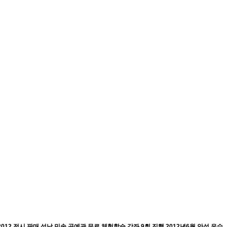
12 전시 판매,성남 민속 공예관 무료 체험학습 강좌 9회 진행 2012년6월 안성 우수