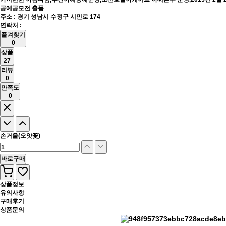
공예공모전 출품
주소 : 경기 성남시 수정구 시민로 174
연락처 :
즐겨찾기
0
상품
27
리뷰
0
만족도
0
손거울(오얏꽃)
바로구매
상품정보
유의사항
구매후기
상품문의