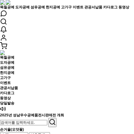
목칠공예
도자공예
섬유공예
한지공예
고가구
이벤트
관공서납품
카다로그
동영상
목칠공예
도자공예
섬유공예
한지공예
고가구
이벤트
관공서납품
카다로그
동영상
당일발송
2025년 성남우수공예품전시판매전 개최
손거울(오얏꽃)