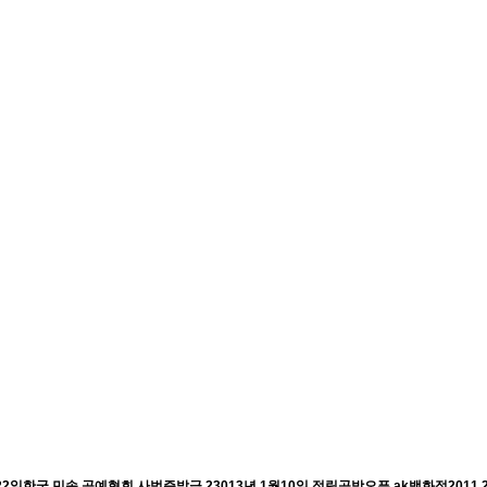
한국 민속 공예협회 사범증발급 23013년 1월10일 정림공방오픈,ak백화점2011.20