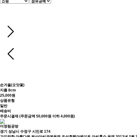
손거울(오얏꽃)
지름 8cm
25,000원
상품유형
일반
배송비
주문시결제 (주문금액 50,000원 이하 4,000원)
더정림공방
경기 성남시 수정구 시민로 174
가지런한 아름다움,부산아씨공예운영,조선호텔아케이트 아씨혼수 운영,2013년 2월 22일