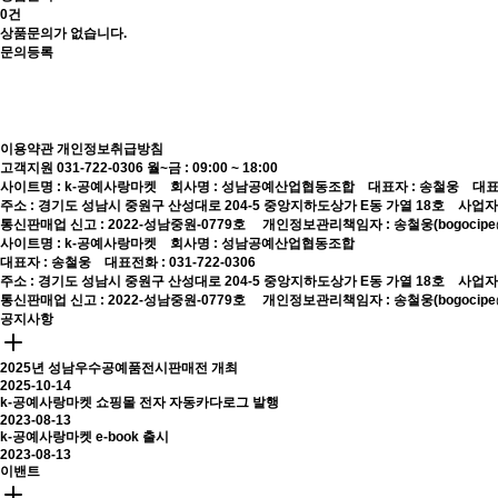
0건
상품문의가 없습니다.
문의등록
이용약관
개인정보취급방침
고객지원 031-722-0306
월~금 : 09:00 ~ 18:00
사이트명 : k-공예사랑마켓 회사명 : 성남공예산업협동조합 대표자 : 송철웅 대표전화 :
주소 : 경기도 성남시 중원구 산성대로 204-5 중앙지하도상가 E동 가열 18호 사업자등록번
통신판매업 신고 : 2022-성남중원-0779호
개인정보관리책임자 : 송철웅(bogocipe@
사이트명 : k-공예사랑마켓 회사명 : 성남공예산업협동조합
대표자 : 송철웅 대표전화 : 031-722-0306
주소 : 경기도 성남시 중원구 산성대로 204-5 중앙지하도상가 E동 가열 18호 사업자등록번
통신판매업 신고 : 2022-성남중원-0779호
개인정보관리책임자 : 송철웅(bogocipe@
공지사항
2025년 성남우수공예품전시판매전 개최
2025-10-14
k-공예사랑마켓 쇼핑몰 전자 자동카다로그 발행
2023-08-13
k-공예사랑마켓 e-book 출시
2023-08-13
이밴트