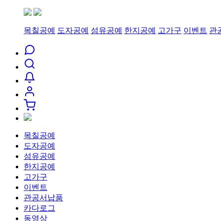
목칠공예
도자공예
섬유공예
한지공예
고가구
이벤트
관
목칠공예
도자공예
섬유공예
한지공예
고가구
이벤트
관공서납품
카다로그
동영상