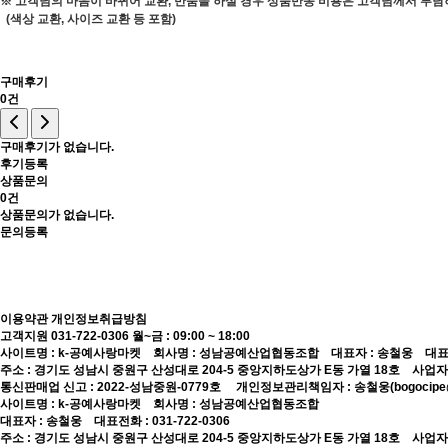
※ 고객님의 마음이 바뀌어 교환, 반품을 하실 경우 상품반송 비용은 고객님께서 부담
(색상 교환, 사이즈 교환 등 포함)
구매후기
0건
구매후기가 없습니다.
후기등록
상품문의
0건
상품문의가 없습니다.
문의등록
이용약관
개인정보취급방침
고객지원 031-722-0306
월~금 : 09:00 ~ 18:00
사이트명 : k-공예사랑마켓 회사명 : 성남공예산업협동조합 대표자 : 송철웅 대표전화 :
주소 : 경기도 성남시 중원구 산성대로 204-5 중앙지하도상가 E동 가열 18호 사업자등록번
통신판매업 신고 : 2022-성남중원-0779호
개인정보관리책임자 : 송철웅(bogocipe@
사이트명 : k-공예사랑마켓 회사명 : 성남공예산업협동조합
대표자 : 송철웅 대표전화 : 031-722-0306
주소 : 경기도 성남시 중원구 산성대로 204-5 중앙지하도상가 E동 가열 18호 사업자등록번