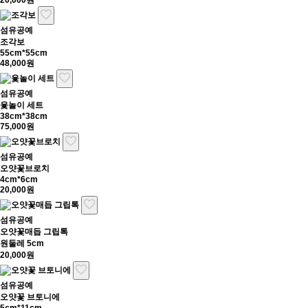
20,000원
섬유공예
조각보
55cm*55cm
48,000원
섬유공예
윷놀이 세트
38cm*38cm
75,000원
섬유공예
오얏꽃브로치
4cm*6cm
20,000원
섬유공예
오얏꽃매듭 그립톡
원둘레 5cm
20,000원
섬유공예
오얏꽃 브토니에