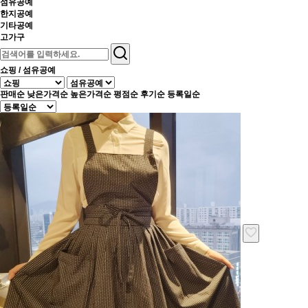
섬유공예
한지공예
기타공예
고가구
쇼핑 / 섬유공예
판매순
낮은가격순
높은가격순
평점순
후기순
등록일순