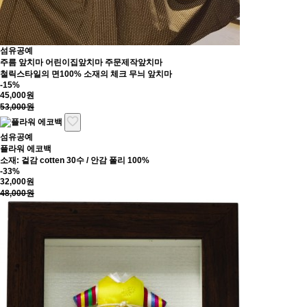
섬유공예
주름 앞치마 어린이집앞치마 주문제작앞치마
철릭스타일의 면100% 소재의 체크 무늬 앞치마
-15%
45,000원
53,000원
섬유공예
플라워 에코백
소재: 겉감 cotten 30수 / 안감 폴리 100%
-33%
32,000원
48,000원