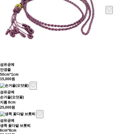
섬유공예
안경줄
50cm*1cm
15,000원
섬유공예
손거울(오얏꽃)
지름 8cm
25,000원
섬유공예
생쪽 꽃다발 브롯찌
6cm*8cm