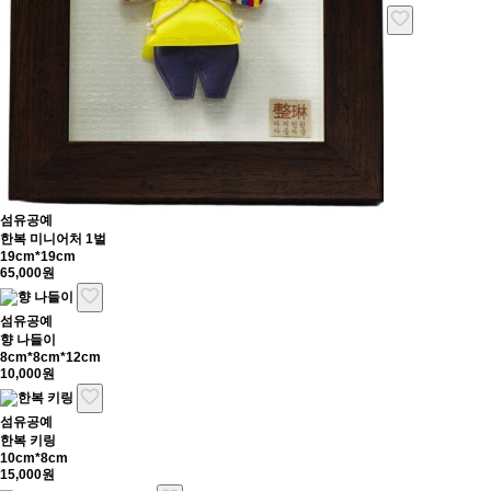
섬유공예
한복 미니어처 1벌
19cm*19cm
65,000원
섬유공예
향 나들이
8cm*8cm*12cm
10,000원
섬유공예
한복 키링
10cm*8cm
15,000원