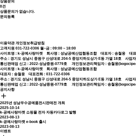
상품문의
0건
상품문의가 없습니다.
문의등록
이용약관
개인정보취급방침
고객지원 031-722-0306
월~금 : 09:00 ~ 18:00
사이트명 : k-공예사랑마켓 회사명 : 성남공예산업협동조합 대표자 : 송철웅 대표전화 :
주소 : 경기도 성남시 중원구 산성대로 204-5 중앙지하도상가 E동 가열 18호 사업자등록번
통신판매업 신고 : 2022-성남중원-0779호
개인정보관리책임자 : 송철웅(bogocipe@
사이트명 : k-공예사랑마켓 회사명 : 성남공예산업협동조합
대표자 : 송철웅 대표전화 : 031-722-0306
주소 : 경기도 성남시 중원구 산성대로 204-5 중앙지하도상가 E동 가열 18호 사업자등록번
통신판매업 신고 : 2022-성남중원-0779호
개인정보관리책임자 : 송철웅(bogocipe@
공지사항
2025년 성남우수공예품전시판매전 개최
2025-10-14
k-공예사랑마켓 쇼핑몰 전자 자동카다로그 발행
2023-08-13
k-공예사랑마켓 e-book 출시
2023-08-13
이밴트