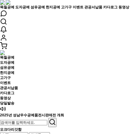
목칠공예
도자공예
섬유공예
한지공예
고가구
이벤트
관공서납품
카다로그
동영상
목칠공예
도자공예
섬유공예
한지공예
고가구
이벤트
관공서납품
카다로그
동영상
당일발송
2025년 성남우수공예품전시판매전 개최
오크다리갓함