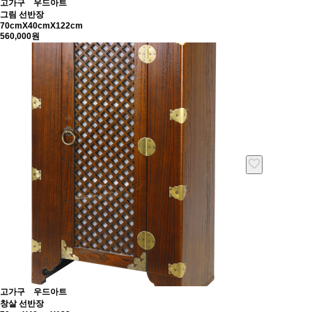
고가구
우드아트
그림 선반장
70cmX40cmX122cm
560,000원
고가구
우드아트
창살 선반장