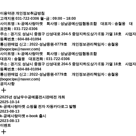
이용약관
개인정보취급방침
고객지원 031-722-0306
월~금 : 09:00 ~ 18:00
사이트명 : k-공예사랑마켓 회사명 : 성남공예산업협동조합 대표자 : 송철웅 대
표전화 : 031-722-0306
주소 : 경기도 성남시 중원구 산성대로 204-5 중앙지하도상가 E동 가열 18호 사업자
등록번호 : 604-88-01094
통신판매업 신고 : 2022-성남중원-0779호
개인정보관리책임자 : 송철웅
(bogocipe@naver.com)
사이트명 : k-공예사랑마켓 회사명 : 성남공예산업협동조합
대표자 : 송철웅 대표전화 : 031-722-0306
주소 : 경기도 성남시 중원구 산성대로 204-5 중앙지하도상가 E동 가열 18호 사업자
등록번호 : 604-88-01094
통신판매업 신고 : 2022-성남중원-0779호
개인정보관리책임자 : 송철웅
(bogocipe@naver.com)
공지사항
2025년 성남우수공예품전시판매전 개최
2025-10-14
k-공예사랑마켓 쇼핑몰 전자 자동카다로그 발행
2023-08-13
k-공예사랑마켓 e-book 출시
2023-08-13
이밴트