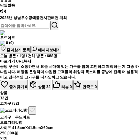
동영상
당일발송
2025년 성남우수공예품전시판매전 개최
우드아트
0
(0)
즐겨찾기 등록
메세지보내기
오늘
방문 :
1명
/ 전체
방문 :
688명
바로가기 URL복사
공방 꾸준히 소통하면서 요즘 시대에 맞는 가구를 함께 고민하고 제작하는 게 그중 하
나입니다. 매장을 운영하며 수집한 고객들의 취향과 목소리를 공방에 전해 더 실용적
이고 감각적인 고가구를 디자인하고 있습니다.
즐겨찾기
0
상품
32
리뷰
0
만족도
0
상품
32건
고가구 (32)
고가구
우드아트
오크다리갓함
사이즈 41.5cmX41.5cmX60cm
250,000원
인기