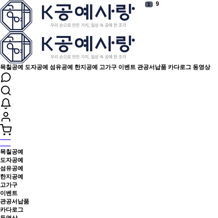
9
1
보석함
2
2025
3
2026
4
2027
5
2023
6
6
7
목칠공예
도자공예
섬유공예
한지공예
고가구
이벤트
관공서납품
카다로그
동영상
.
8
1
9
11
10
목칠공예
도자공예
섬유공예
한지공예
고가구
이벤트
관공서납품
카다로그