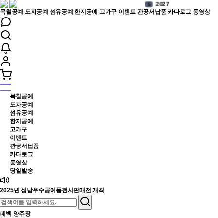
1
6
목칠공예
도자공예
섬유공예
한지공예
고가구
이벤트
관공서납품
카다로그
동영상
11
7
.
8
4
9
6
10
보석함
1
목칠공예
도자공예
섬유공예
한지공예
고가구
이벤트
관공서납품
카다로그
동영상
당일발송
2025년 성남우수공예품전시판매전 개최
폐백 양주장