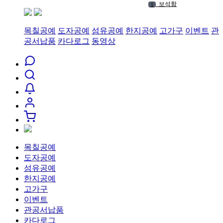
보석함
1
2025
2
2027
3
목칠공예
도자공예
섬유공예
한지공예
고가구
이벤트
관
9
4
공서납품
카다로그
동영상
1
5
11
6
2026
7
.
8
6
9
2023
10
목칠공예
도자공예
섬유공예
한지공예
고가구
이벤트
관공서납품
카다로그