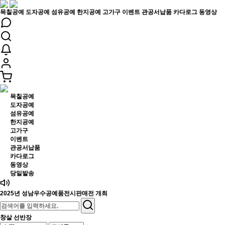
목칠공예
도자공예
섬유공예
한지공예
고가구
이벤트
관공서납품
카다로그
동영상
목칠공예
도자공예
섬유공예
한지공예
고가구
이벤트
관공서납품
카다로그
동영상
당일발송
2025년 성남우수공예품전시판매전 개최
창살 선반장