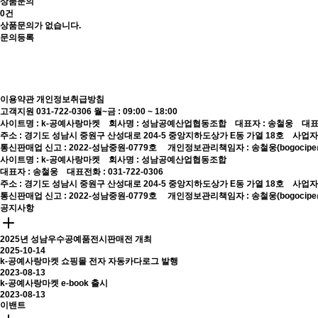
상품문의
0건
상품문의가 없습니다.
문의등록
이용약관
개인정보취급방침
고객지원 031-722-0306
월~금 : 09:00 ~ 18:00
사이트명 : k-공예사랑마켓 회사명 : 성남공예산업협동조합 대표자 : 송철웅 대표전화 :
주소 : 경기도 성남시 중원구 산성대로 204-5 중앙지하도상가 E동 가열 18호 사업자등록번
통신판매업 신고 : 2022-성남중원-0779호
개인정보관리책임자 : 송철웅(bogocipe@
사이트명 : k-공예사랑마켓 회사명 : 성남공예산업협동조합
대표자 : 송철웅 대표전화 : 031-722-0306
주소 : 경기도 성남시 중원구 산성대로 204-5 중앙지하도상가 E동 가열 18호 사업자등록번
통신판매업 신고 : 2022-성남중원-0779호
개인정보관리책임자 : 송철웅(bogocipe@
공지사항
2025년 성남우수공예품전시판매전 개최
2025-10-14
k-공예사랑마켓 쇼핑몰 전자 자동카다로그 발행
2023-08-13
k-공예사랑마켓 e-book 출시
2023-08-13
이밴트